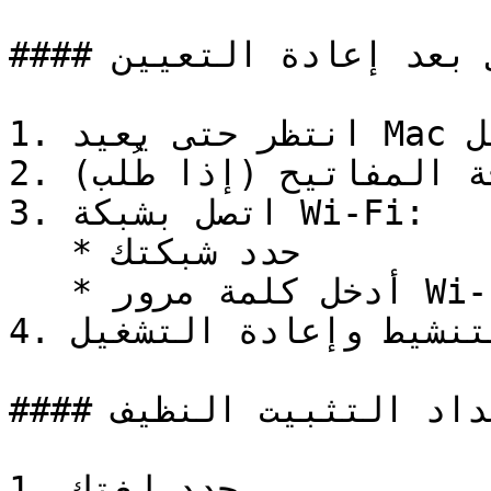
#### الخطوة 2: الإعداد الأولي بعد إعادة التعيين

1. انتظر حتى يعيد Mac التشغيل

2. قم بإعداد لوحة المفاتيح (إذا طُلب)

3. اتصل بشبكة Wi-Fi:

   * حدد شبكتك

   * أدخل كلمة مرور Wi-Fi

4. انتظر التنشيط وإعادة التشغيل

#### الخطوة 3: إعداد التثبيت النظيف

1. حدد لغتك
