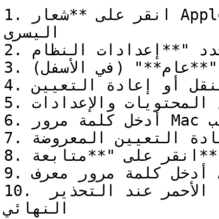
1. انقر على **شعار Apple** (⎋) في الزاوية العلوية 
اليسرى

2. حدد "**إعدادات النظام**"

3. انقر على "**عام**" (في الأسفل)

4. حدد "**النقل أو إعادة التعيين**"

5. انقر على "**مسح جميع المحتويات والإعدادات**"

6. أدخل كلمة مرور Mac عند الطلب

7. راجع خطوات إعادة التعيين المعروضة

8. انقر على "**متابعة**"

9. أدخل كلمة مرور معرف Apple الخاص بك

10. انقر على زر "**مسح**" الأحمر عند التحذير 
النهائي
