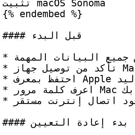
تثبيت macOS Sonoma

{% endembed %}

#### قبل البدء

* قم بعمل نسخة احتياطية من جميع البيانات المهمة

* تأكد من توصيل جهاز Mac بالطاقة

* احتفظ بمعرف Apple وكلمة المرور في متناول اليد

* اعرف كلمة مرور Mac الحالية الخاصة بك

* تأكد من وجود اتصال إنترنت مستقر

#### الخطوة 1: بدء إعادة التعيين
