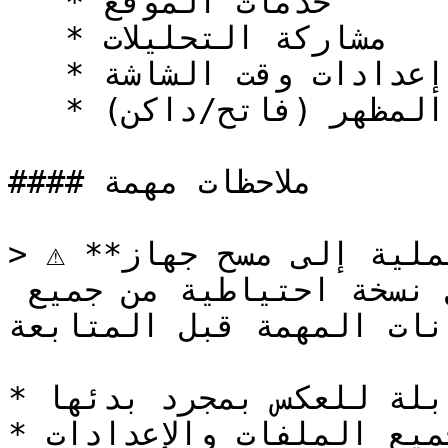
   * خدمات الموقع

   * مشاركة التحليلات

   * إعدادات وقت الشاشة

   * وضع المظهر (فاتح/داكن)

#### ملاحظات مهمة

> ⚠️ **تنبيه**: ستؤدي هذه العملية إلى مسح جهاز Mac 
بالكامل. تأكد من عمل نسخة احتياطية من جميع 
نات المهمة قبل المتابعة.
* العملية غير قابلة للعكس بمجرد بدئها

* سيتم حذف جميع الملفات والإعدادات
