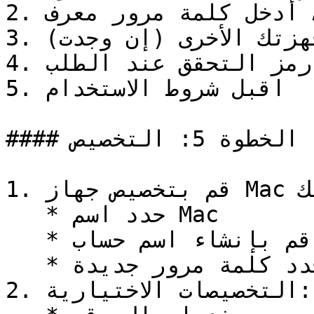
2. أدخل كلمة مرور معرف Apple الخاص بك

3. انتظر إشعار التحقق على أجهزتك الأخرى (إن وجدت)

4. أدخل رمز التحقق عند الطلب

5. اقبل شروط الاستخدام

#### الخطوة 5: التخصيص

1. قم بتخصيص جهاز Mac الخاص بك:

   * حدد اسم Mac

   * قم بإنشاء اسم حساب

   * حدد كلمة مرور جديدة

2. التخصيصات الاختيارية:
