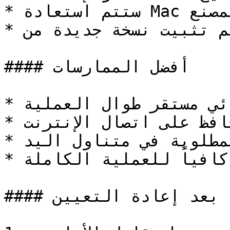
* ستتم استعادة Mac إلى إعدادات المصنع

* سيتم تثبيت نسخة جديدة من macOS Sonoma

#### أفضل الممارسات

* تأكد من وجود اتصال كهربائي مستقر طوال العملية

* حافظ على اتصال الإنترنت

* احتفظ بجميع كلمات المرور المطلوبة في متناول اليد

* خصص وقتاً كافياً للعملية الكاملة

#### بعد إعادة التعيين
