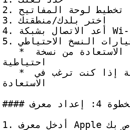
2. قم بإعداد تخطيط لوحة المفاتيح

3. اختر بلدك/منطقتك

4. أعد الاتصال بشبكة Wi-Fi

5. إدارة خيارات النسخ الاحتياطي:

   * حدد "ليس الآن" إذا كنت لا تريد الاستعادة من نسخة 
احتياطية

   * أو اختر النسخة الاحتياطية إذا كنت ترغب في 
الاستعادة

#### الخطوة 4: إعداد معرف Apple

1. أدخل معرف Apple الخاص بك
