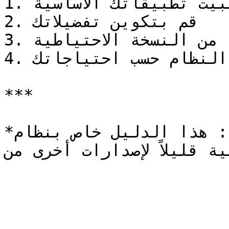
1. قم بتثبيت تطبيقاتك الأساسية

2. قم بتكوين تفضيلاتك

3. استعد الملفات الضرورية من النسخة الاحتياطية

4. قم بتكوين إعدادات النظام حسب احتياجاتك

***

*ملاحظة: هذا الدليل خاص بنظام macOS Sonoma. قد 